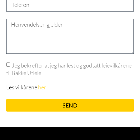
Jeg bekrefter at jeg har lest og godtatt leievilkårene
til Bakke Utleie
Les vilkårene
her
SEND