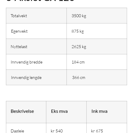
Totalvekt
3500 kg
Egenvekt
875 kg
Nyttelast
2625 kg
Innvendig bredde
184 cm
Innvendig lengde
366 cm
Beskrivelse
Eks mva
Ink mva
Dagleie
kr 540
kr 675