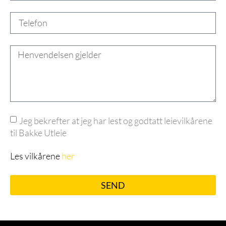
Jeg bekrefter at jeg har lest og godtatt leievilkårene
til Bakke Utleie
Les vilkårene
her
SEND