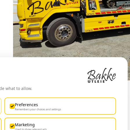
de what to allow.
Preferences
Remembers your choices and settings
Marketing
Used to show relevant ads