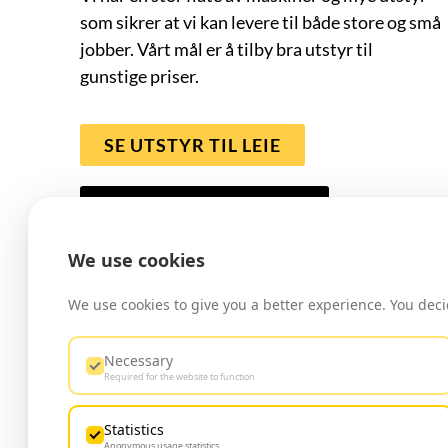
som sikrer at vi kan levere til både store og små
jobber. Vårt mål er å tilby bra utstyr til
gunstige priser.
SE UTSTYR TIL LEIE
AVTAL LANGTIDSLEIE
We use cookies
We use cookies to give you a better experience. You deci
Necessary
Required for the website to function
Statistics
Anonymous usage statistics